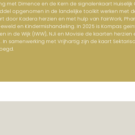
ng met Dimence en de Kern de signalenkaart Huiselijk G
iddel opgenomen in de landelijke toolkit werken met d
art door Kadera herzien en met hulp van FairWork, Pha
 Geweld en Kindermishandeling. In 2025 is Kompas geïn
en in de Wijk (IWW), NJi en Movisie de kaarten herzi
n samenwerking met Vrijhartig zijn de kaart Sektar
oegd.