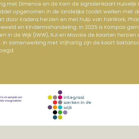
ng met Dimence en de Kern de signalenkaart Huiselijk G
iddel opgenomen in de landelijke toolkit werken met d
art door Kadera herzien en met hulp van FairWork, Pha
 Geweld en Kindermishandeling. In 2025 is Kompas geïn
en in de Wijk (IWW), NJi en Movisie de kaarten herzi
n samenwerking met Vrijhartig zijn de kaart Sektar
oegd.