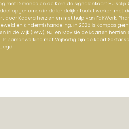
ng met Dimence en de Kern de signalenkaart Huiselijk G
iddel opgenomen in de landelijke toolkit werken met d
art door Kadera herzien en met hulp van FairWork, Pha
 Geweld en Kindermishandeling. In 2025 is Kompas geïn
en in de Wijk (IWW), NJi en Movisie de kaarten herzi
n samenwerking met Vrijhartig zijn de kaart Sektar
oegd.