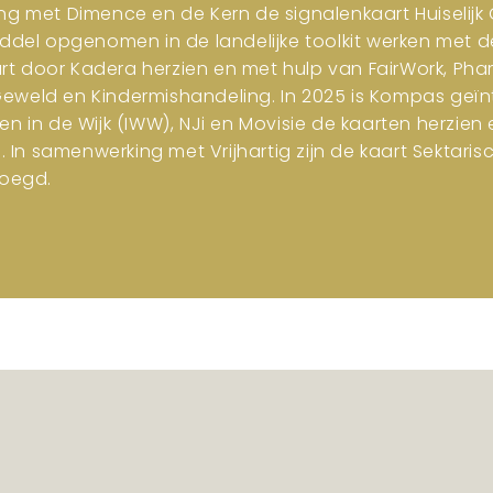
ng met Dimence en de Kern de signalenkaart Huiselijk G
iddel opgenomen in de landelijke toolkit werken met d
art door Kadera herzien en met hulp van FairWork, Pha
 Geweld en Kindermishandeling. In 2025 is Kompas geïn
en in de Wijk (IWW), NJi en Movisie de kaarten herzi
n samenwerking met Vrijhartig zijn de kaart Sektar
oegd.