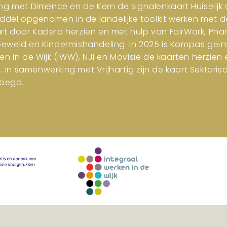
ng met Dimence en de Kern de signalenkaart Huiselijk G
iddel opgenomen in de landelijke toolkit werken met d
art door Kadera herzien en met hulp van FairWork, Pha
 Geweld en Kindermishandeling. In 2025 is Kompas geïn
en in de Wijk (IWW), NJi en Movisie de kaarten herzi
n samenwerking met Vrijhartig zijn de kaart Sektar
oegd.