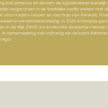
ng met Dimence en de Kern de signalenkaart Huiselijk G
iddel opgenomen in de landelijke toolkit werken met d
art door Kadera herzien en met hulp van FairWork, Pha
 Geweld en Kindermishandeling. In 2025 is Kompas geïn
en in de Wijk (IWW), NJi en Movisie de kaarten herzi
n samenwerking met Vrijhartig zijn de kaart Sektar
oegd.