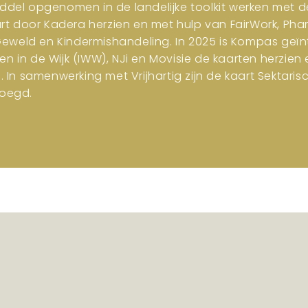
iddel opgenomen in de landelijke toolkit werken met d
art door Kadera herzien en met hulp van FairWork, Pha
 Geweld en Kindermishandeling. In 2025 is Kompas geïn
en in de Wijk (IWW), NJi en Movisie de kaarten herzi
n samenwerking met Vrijhartig zijn de kaart Sektar
oegd.