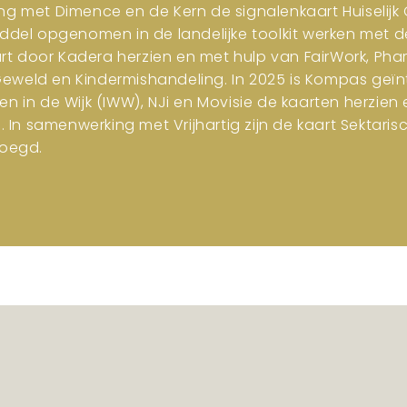
ng met Dimence en de Kern de signalenkaart Huiselijk G
iddel opgenomen in de landelijke toolkit werken met d
art door Kadera herzien en met hulp van FairWork, Pha
 Geweld en Kindermishandeling. In 2025 is Kompas geïn
en in de Wijk (IWW), NJi en Movisie de kaarten herzi
n samenwerking met Vrijhartig zijn de kaart Sektar
oegd.