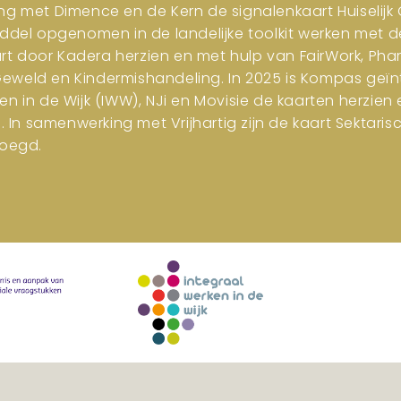
ng met Dimence en de Kern de signalenkaart Huiselijk G
iddel opgenomen in de landelijke toolkit werken met d
art door Kadera herzien en met hulp van FairWork, Pha
 Geweld en Kindermishandeling. In 2025 is Kompas geïn
en in de Wijk (IWW), NJi en Movisie de kaarten herzi
n samenwerking met Vrijhartig zijn de kaart Sektar
oegd.