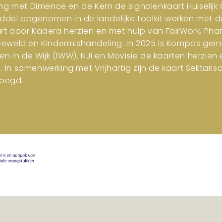
ng met Dimence en de Kern de signalenkaart Huiselijk G
iddel opgenomen in de landelijke toolkit werken met d
art door Kadera herzien en met hulp van FairWork, Pha
 Geweld en Kindermishandeling. In 2025 is Kompas geïn
en in de Wijk (IWW), NJi en Movisie de kaarten herzi
n samenwerking met Vrijhartig zijn de kaart Sektar
oegd.