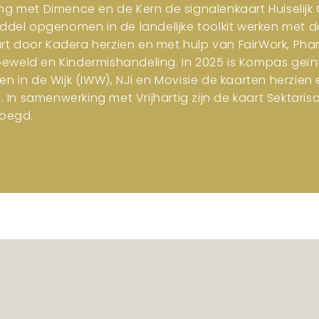
ng met Dimence en de Kern de signalenkaart Huiselijk G
iddel opgenomen in de landelijke toolkit werken met d
art door Kadera herzien en met hulp van FairWork, Pha
 Geweld en Kindermishandeling. In 2025 is Kompas geïn
en in de Wijk (IWW), NJi en Movisie de kaarten herzi
n samenwerking met Vrijhartig zijn de kaart Sektar
oegd.