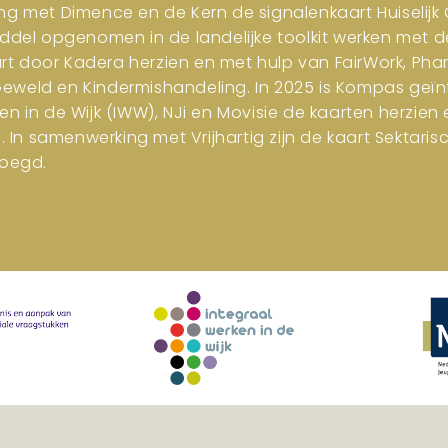
ng met Dimence en de Kern de signalenkaart Huiselijk G
iddel opgenomen in de landelijke toolkit werken met d
art door Kadera herzien en met hulp van FairWork, Pha
 Geweld en Kindermishandeling. In 2025 is Kompas geïn
en in de Wijk (IWW), NJi en Movisie de kaarten herzi
n samenwerking met Vrijhartig zijn de kaart Sektar
oegd.