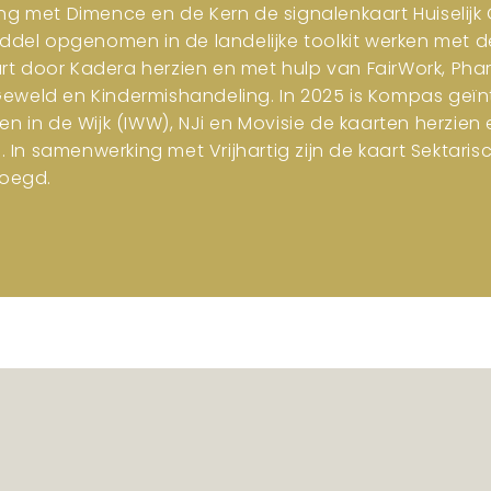
ng met Dimence en de Kern de signalenkaart Huiselijk G
iddel opgenomen in de landelijke toolkit werken met d
art door Kadera herzien en met hulp van FairWork, Pha
 Geweld en Kindermishandeling. In 2025 is Kompas geïn
en in de Wijk (IWW), NJi en Movisie de kaarten herzi
n samenwerking met Vrijhartig zijn de kaart Sektar
oegd.