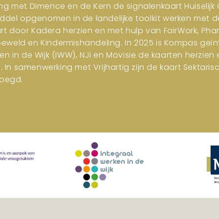
ng met Dimence en de Kern de signalenkaart Huiselijk G
iddel opgenomen in de landelijke toolkit werken met d
art door Kadera herzien en met hulp van FairWork, Pha
 Geweld en Kindermishandeling. In 2025 is Kompas geïn
en in de Wijk (IWW), NJi en Movisie de kaarten herzi
n samenwerking met Vrijhartig zijn de kaart Sektar
oegd.