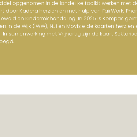
iddel opgenomen in de landelijke toolkit werken met d
art door Kadera herzien en met hulp van FairWork, Pha
 Geweld en Kindermishandeling. In 2025 is Kompas geïn
en in de Wijk (IWW), NJi en Movisie de kaarten herzi
n samenwerking met Vrijhartig zijn de kaart Sektar
oegd.