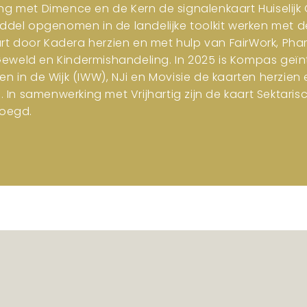
ng met Dimence en de Kern de signalenkaart Huiselijk G
iddel opgenomen in de landelijke toolkit werken met d
art door Kadera herzien en met hulp van FairWork, Pha
 Geweld en Kindermishandeling. In 2025 is Kompas geïn
en in de Wijk (IWW), NJi en Movisie de kaarten herzi
n samenwerking met Vrijhartig zijn de kaart Sektar
oegd.