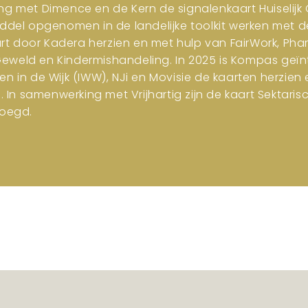
ng met Dimence en de Kern de signalenkaart Huiselijk G
iddel opgenomen in de landelijke toolkit werken met d
art door Kadera herzien en met hulp van FairWork, Pha
 Geweld en Kindermishandeling. In 2025 is Kompas geïn
en in de Wijk (IWW), NJi en Movisie de kaarten herzi
n samenwerking met Vrijhartig zijn de kaart Sektar
oegd.