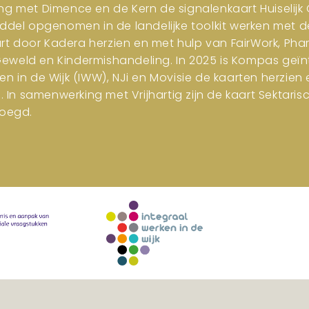
ng met Dimence en de Kern de signalenkaart Huiselijk G
iddel opgenomen in de landelijke toolkit werken met d
art door Kadera herzien en met hulp van FairWork, Pha
 Geweld en Kindermishandeling. In 2025 is Kompas geïn
en in de Wijk (IWW), NJi en Movisie de kaarten herzi
n samenwerking met Vrijhartig zijn de kaart Sektar
oegd.