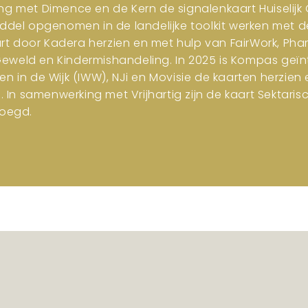
ng met Dimence en de Kern de signalenkaart Huiselijk G
iddel opgenomen in de landelijke toolkit werken met d
art door Kadera herzien en met hulp van FairWork, Pha
 Geweld en Kindermishandeling. In 2025 is Kompas geïn
en in de Wijk (IWW), NJi en Movisie de kaarten herzi
n samenwerking met Vrijhartig zijn de kaart Sektar
oegd.