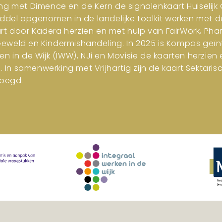
ng met Dimence en de Kern de signalenkaart Huiselijk G
iddel opgenomen in de landelijke toolkit werken met d
art door Kadera herzien en met hulp van FairWork, Pha
 Geweld en Kindermishandeling. In 2025 is Kompas geïn
en in de Wijk (IWW), NJi en Movisie de kaarten herzi
n samenwerking met Vrijhartig zijn de kaart Sektar
oegd.