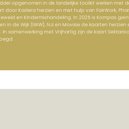
iddel opgenomen in de landelijke toolkit werken met d
art door Kadera herzien en met hulp van FairWork, Pha
 Geweld en Kindermishandeling. In 2025 is Kompas geïn
en in de Wijk (IWW), NJi en Movisie de kaarten herzi
n samenwerking met Vrijhartig zijn de kaart Sektar
oegd.