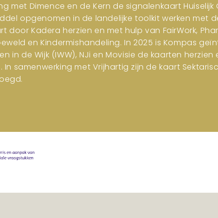
ng met Dimence en de Kern de signalenkaart Huiselijk G
iddel opgenomen in de landelijke toolkit werken met d
art door Kadera herzien en met hulp van FairWork, Pha
 Geweld en Kindermishandeling. In 2025 is Kompas geïn
en in de Wijk (IWW), NJi en Movisie de kaarten herzi
n samenwerking met Vrijhartig zijn de kaart Sektar
oegd.