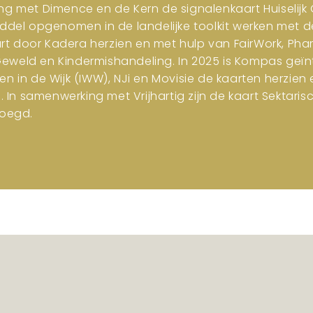
ng met Dimence en de Kern de signalenkaart Huiselijk G
iddel opgenomen in de landelijke toolkit werken met d
art door Kadera herzien en met hulp van FairWork, Pha
 Geweld en Kindermishandeling. In 2025 is Kompas geïn
en in de Wijk (IWW), NJi en Movisie de kaarten herzi
n samenwerking met Vrijhartig zijn de kaart Sektar
oegd.