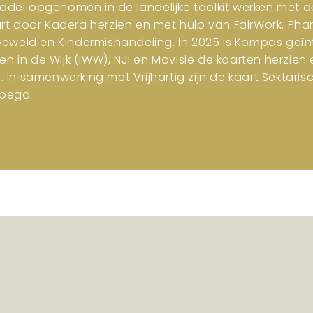
iddel opgenomen in de landelijke toolkit werken met d
art door Kadera herzien en met hulp van FairWork, Pha
 Geweld en Kindermishandeling. In 2025 is Kompas geïn
en in de Wijk (IWW), NJi en Movisie de kaarten herzi
n samenwerking met Vrijhartig zijn de kaart Sektar
oegd.