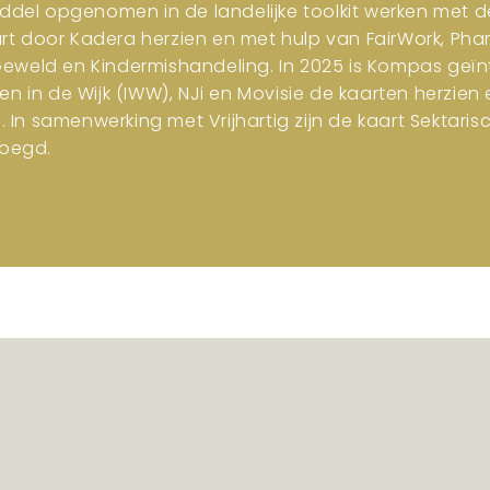
iddel opgenomen in de landelijke toolkit werken met d
art door Kadera herzien en met hulp van FairWork, Pha
 Geweld en Kindermishandeling. In 2025 is Kompas geïn
en in de Wijk (IWW), NJi en Movisie de kaarten herzi
n samenwerking met Vrijhartig zijn de kaart Sektar
oegd.